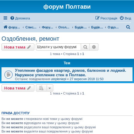
форум Полтави
Допомога
Реєстрація
Вхід
П
форум Полтави
Список форумів
Форум міста Полтава
Оголошення міста Полтава
Будівництво
Будівельні послуги
Оздоблення, ремонт
о
Оздоблення, ремонт
ш
Пошук
Розширений пошу
Нова тема
у
1 тема • Сторінка
1
з
1
к
Тем
Утепление фасадов квартир, домов, балконов и лоджий.
Наружное утепление стен в Полтаве.
Останнє повідомлення
utepleniepl
«
27 вересня 2018 11:50
Нова тема
1 тема • Сторінка
1
з
1
ПРАВА ДОСТУПУ
Ви
не можете
створювати нові теми у цьому форумі
Ви
не можете
відповідати на теми у цьому форумі
Ви
не можете
редагувати ваші повідомлення у цьому форумі
Ви
не можете
видаляти ваші повідомлення у цьому форумі