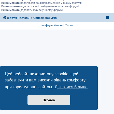
Ви
не можете
редагувати ваші повідомлення у цьому форумі
Ви
не можете
видаляти ваші повідомлення у цьому форумі
Ви
не можете
додавати файли у цьому форумі
форум Полтави
Список форумів
Конфіденційність
|
Умови
Цей вебсайт використовує cookie, щоб
забезпечити вам високий рівень комфорту
при користуванні сайтом.
Дізнатися більше
Згоден