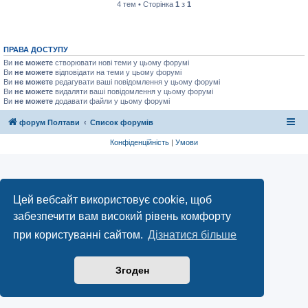
4 тем • Сторінка
1
з
1
ПРАВА ДОСТУПУ
Ви
не можете
створювати нові теми у цьому форумі
Ви
не можете
відповідати на теми у цьому форумі
Ви
не можете
редагувати ваші повідомлення у цьому форумі
Ви
не можете
видаляти ваші повідомлення у цьому форумі
Ви
не можете
додавати файли у цьому форумі
форум Полтави
Список форумів
Конфіденційність
|
Умови
Цей вебсайт використовує cookie, щоб
забезпечити вам високий рівень комфорту
при користуванні сайтом.
Дізнатися більше
Згоден