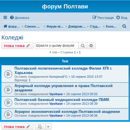
форум Полтави
Допомога
Реєстрація
Вхід
П
форум Полтави
Список форумів
Форум міста Полтава
Довідник Полтави
Студентський форум
Коледжі
о
Коледжі
ш
Пошук
Розширений пошу
Нова тема
у
4 тем • Сторінка
1
з
1
к
Тем
Полтавский политехнический колледж Филия ХПІ г.
Харькова
Останнє повідомлення
КатеринаFG
«
18 червня 2015 13:07
Відповіді:
1
Аграрный колледж управления и права Полтавской
академии
Останнє повідомлення
Vpoltave
«
19 серпня 2013 09:55
Полтавский базовый медицинский колледж ПБМК
Останнє повідомлення
Vpoltave
«
19 серпня 2013 08:39
Аграрно экономический колледж Полтавской академии
Останнє повідомлення
Vpoltave
«
19 серпня 2013 08:36
Нова тема