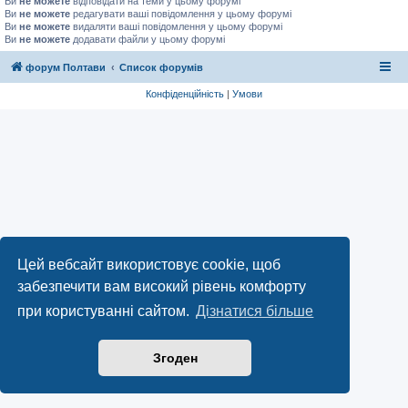
Ви
не можете
відповідати на теми у цьому форумі
Ви
не можете
редагувати ваші повідомлення у цьому форумі
Ви
не можете
видаляти ваші повідомлення у цьому форумі
Ви
не можете
додавати файли у цьому форумі
форум Полтави
Список форумів
Конфіденційність
|
Умови
Цей вебсайт використовує cookie, щоб
забезпечити вам високий рівень комфорту
при користуванні сайтом.
Дізнатися більше
Згоден