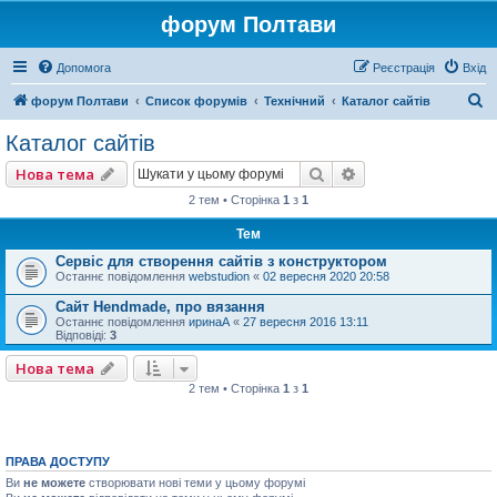
форум Полтави
Допомога
Реєстрація
Вхід
П
форум Полтави
Список форумів
Технічний
Каталог сайтів
о
Каталог сайтів
ш
Пошук
Розширений пошу
Нова тема
у
2 тем • Сторінка
1
з
1
к
Тем
Сервіс для створення сайтів з конструктором
Останнє повідомлення
webstudion
«
02 вересня 2020 20:58
Сайт Hendmade, про вязання
Останнє повідомлення
иринаА
«
27 вересня 2016 13:11
Відповіді:
3
Нова тема
2 тем • Сторінка
1
з
1
ПРАВА ДОСТУПУ
Ви
не можете
створювати нові теми у цьому форумі