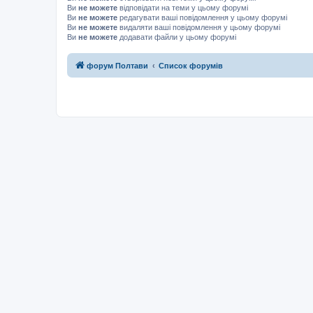
Ви
не можете
відповідати на теми у цьому форумі
Ви
не можете
редагувати ваші повідомлення у цьому форумі
Ви
не можете
видаляти ваші повідомлення у цьому форумі
Ви
не можете
додавати файли у цьому форумі
форум Полтави
Список форумів