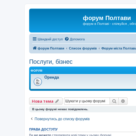
форум Полтави
форум в Полтаві - спілкуйся , обг
Швидкий доступ
Допомога
форум Полтави
Список форумів
Форум міста Полтав
Послуги, бізнес
ФОРУМ
Оренда
Пошук
Розш
Нова тема
В цьому форумі немає повідомлень.
Повернутись до списку форумів
ПРАВА ДОСТУПУ
Ви
не можете
створювати нові теми у цьому форумі