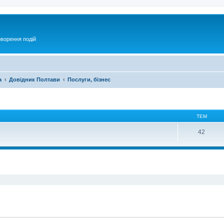
оворення подій
а
Довідник Полтави
Послуги, бізнес
ТЕМ
42
ирений пошук