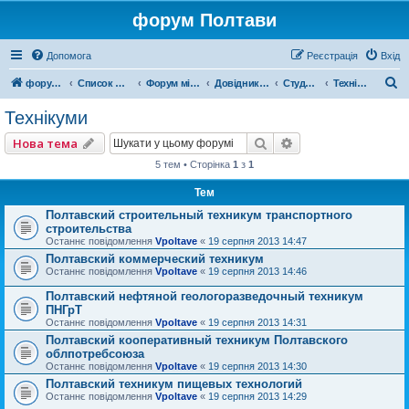
форум Полтави
Допомога
Реєстрація
Вхід
П
форум Полтави
Список форумів
Форум міста Полтава
Довідник Полтави
Студентський форум
Технікуми
о
Технікуми
ш
Пошук
Розширений пошу
Нова тема
у
5 тем • Сторінка
1
з
1
к
Тем
Полтавский строительный техникум транспортного
строительства
Останнє повідомлення
Vpoltave
«
19 серпня 2013 14:47
Полтавский коммерческий техникум
Останнє повідомлення
Vpoltave
«
19 серпня 2013 14:46
Полтавский нефтяной геологоразведочный техникум
ПНГрТ
Останнє повідомлення
Vpoltave
«
19 серпня 2013 14:31
Полтавский кооперативный техникум Полтавского
облпотребсоюза
Останнє повідомлення
Vpoltave
«
19 серпня 2013 14:30
Полтавский техникум пищевых технологий
Останнє повідомлення
Vpoltave
«
19 серпня 2013 14:29