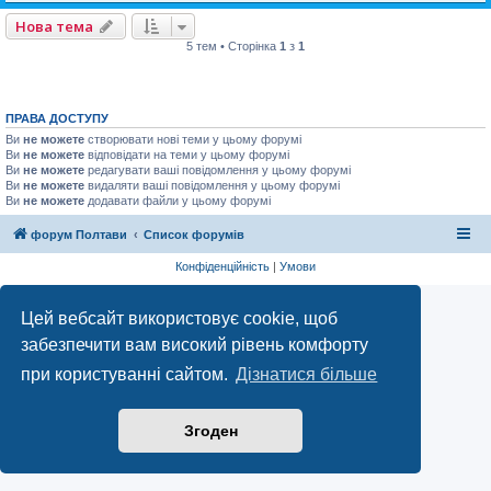
Нова тема
5 тем • Сторінка
1
з
1
ПРАВА ДОСТУПУ
Ви
не можете
створювати нові теми у цьому форумі
Ви
не можете
відповідати на теми у цьому форумі
Ви
не можете
редагувати ваші повідомлення у цьому форумі
Ви
не можете
видаляти ваші повідомлення у цьому форумі
Ви
не можете
додавати файли у цьому форумі
форум Полтави
Список форумів
Конфіденційність
|
Умови
Цей вебсайт використовує cookie, щоб
забезпечити вам високий рівень комфорту
при користуванні сайтом.
Дізнатися більше
Згоден