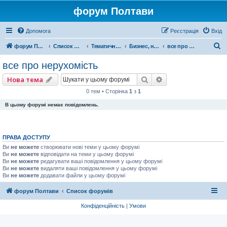
форум Полтави
Допомога
Реєстрація
Вхід
П
форум Полтави
Список форумів
Тематичні форуми
Бизнес, налоги, право
все про нерухомість
о
все про нерухомість
ш
Пошук
Розширений пошу
Нова тема
у
0 тем • Сторінка
1
з
1
к
В цьому форумі немає повідомлень.
ПРАВА ДОСТУПУ
Ви
не можете
створювати нові теми у цьому форумі
Ви
не можете
відповідати на теми у цьому форумі
Ви
не можете
редагувати ваші повідомлення у цьому форумі
Ви
не можете
видаляти ваші повідомлення у цьому форумі
Ви
не можете
додавати файли у цьому форумі
форум Полтави
Список форумів
Конфіденційність
|
Умови