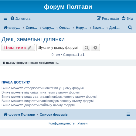
форум Полтави
Допомога
Реєстрація
Вхід
П
форум Полтави
Список форумів
Форум міста Полтава
Оголошення міста Полтава
Нерухомість
Земля, дачі, гаражі, ділянки
Дачі, земельні ділянки
о
Дачі, земельні ділянки
ш
Пошук
Розширений пошу
Нова тема
у
0 тем • Сторінка
1
з
1
к
В цьому форумі немає повідомлень.
ПРАВА ДОСТУПУ
Ви
не можете
створювати нові теми у цьому форумі
Ви
не можете
відповідати на теми у цьому форумі
Ви
не можете
редагувати ваші повідомлення у цьому форумі
Ви
не можете
видаляти ваші повідомлення у цьому форумі
Ви
не можете
додавати файли у цьому форумі
форум Полтави
Список форумів
Конфіденційність
|
Умови