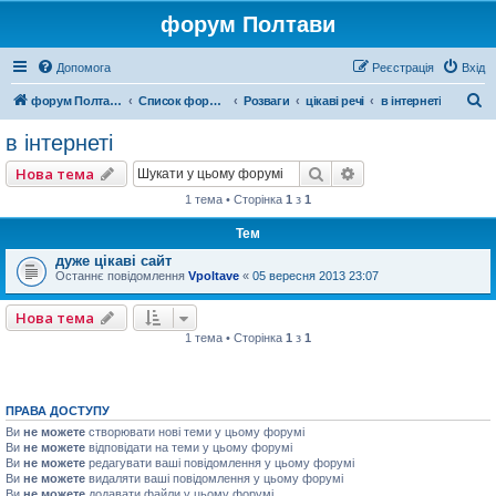
форум Полтави
Допомога
Реєстрація
Вхід
П
форум Полтави
Список форумів
Розваги
цікаві речі
в інтернеті
о
в інтернеті
ш
Пошук
Розширений пошу
Нова тема
у
1 тема • Сторінка
1
з
1
к
Тем
дуже цікаві сайт
Останнє повідомлення
Vpoltave
«
05 вересня 2013 23:07
Нова тема
1 тема • Сторінка
1
з
1
ПРАВА ДОСТУПУ
Ви
не можете
створювати нові теми у цьому форумі
Ви
не можете
відповідати на теми у цьому форумі
Ви
не можете
редагувати ваші повідомлення у цьому форумі
Ви
не можете
видаляти ваші повідомлення у цьому форумі
Ви
не можете
додавати файли у цьому форумі