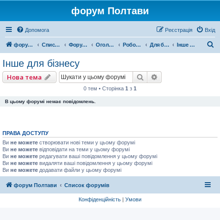
форум Полтави
Допомога
Реєстрація
Вхід
П
форум Полтави
Список форумів
Форум міста Полтава
Оголошення міста Полтава
Робота, Послуги, Бізнес
Для бізнесу
Інше для бізнесу
о
Інше для бізнесу
ш
Пошук
Розширений пошу
Нова тема
у
0 тем • Сторінка
1
з
1
к
В цьому форумі немає повідомлень.
ПРАВА ДОСТУПУ
Ви
не можете
створювати нові теми у цьому форумі
Ви
не можете
відповідати на теми у цьому форумі
Ви
не можете
редагувати ваші повідомлення у цьому форумі
Ви
не можете
видаляти ваші повідомлення у цьому форумі
Ви
не можете
додавати файли у цьому форумі
форум Полтави
Список форумів
Конфіденційність
|
Умови