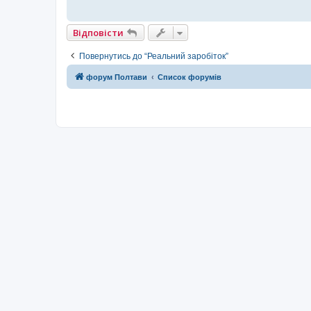
Відповісти
Повернутись до “Реальний заробіток”
форум Полтави
Список форумів