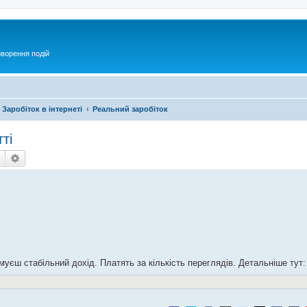
оворення подій
Заробіток в інтернеті
Реальний заробіток
ті
Пошук
Розширений пошук
муєш стабільний дохід. Платять за кількість переглядів. Детальніше тут: