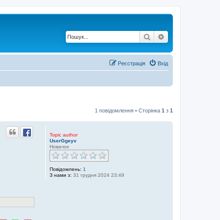
Пошук
Розширений по
Реєстрація
Вхід
1 повідомлення • Сторінка
1
з
1
Topic author
UserGgeyv
Новачок
Повідомлень:
1
З нами з:
31 грудня 2024 23:49