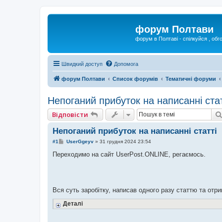
форум Полтави
форум в Полтаві - спілкуйся , обг
Швидкий доступ
Допомога
форум Полтави
Список форумів
Тематичні форуми
Непоганий прибуток на написанні стат
Відповісти
Непоганий прибуток на написанні статті
П
#1
UserGgeyv
»
31 грудня 2024 23:54
о
в
Переходимо на сайт UserPost.ONLINE, регаємось.
і
д
о
м
л
е
Вся суть заробітку, написав одного разу статтю та отри
н
н
Деталі
я