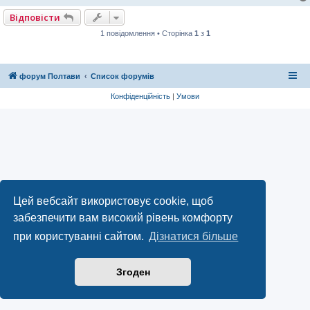
я
Відповісти
1 повідомлення • Сторінка
1
з
1
форум Полтави
Список форумів
Конфіденційність
|
Умови
Цей вебсайт використовує cookie, щоб
забезпечити вам високий рівень комфорту
при користуванні сайтом.
Дізнатися більше
Згоден