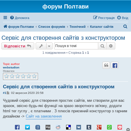
форум Полтави
Допомога
Реєстрація
Вхід
П
форум Полтави
Список форумів
Технічний
Каталог сайтів
о
Сервіс для створення сайтів з конструктором
ш
Пошук
Розшире
Відповісти
у
1 повідомлення • Сторінка
1
з
1
к
Topic author
webstudion
Новачок
Сервіс для створення сайтів з конструктором
П
#1
02 вересня 2020 20:58
о
в
Чудовий сервіс для створення простих сайтів, ми створили для вас
і
зразок, звісно будь-які функції на зразо зворотного зв'язку, додати
д
о
html тег гуглу , є платними . З плюсів приємний конструктор з гарним
м
дизайном ->
Сайт на замовлення
л
е
н
н