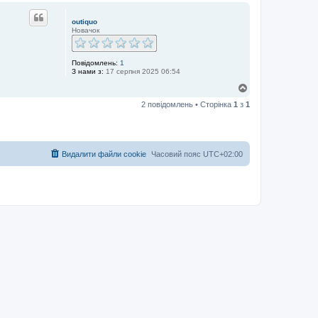
г
о
outiquo
р
Новачок
и
Повідомлень:
1
З нами з:
17 серпня 2025 06:54
Д
о
2 повідомлень • Сторінка
1
з
1
г
о
р
и
Видалити файли cookie
Часовий пояс
UTC+02:00