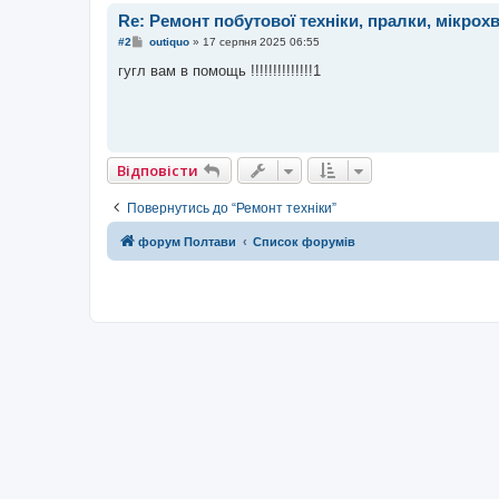
Re: Ремонт побутової техніки, пралки, мікро
П
#2
outiquo
»
17 серпня 2025 06:55
о
в
гугл вам в помощь !!!!!!!!!!!!!!1
і
д
о
м
л
е
н
Відповісти
н
я
Повернутись до “Ремонт техніки”
форум Полтави
Список форумів