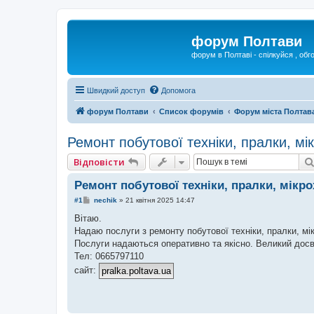
форум Полтави
форум в Полтаві - спілкуйся , обг
Швидкий доступ
Допомога
форум Полтави
Список форумів
Форум міста Полтав
Ремонт побутової техніки, пралки, м
Відповісти
Ремонт побутової техніки, пралки, мікр
П
#1
nechik
»
21 квітня 2025 14:47
о
в
Вітаю.
і
Надаю послуги з ремонту побутової техніки, пралки, мі
д
о
Послуги надаються оперативно та якісно. Великий досв
м
Тел: 0665797110
л
е
сайт:
н
н
я