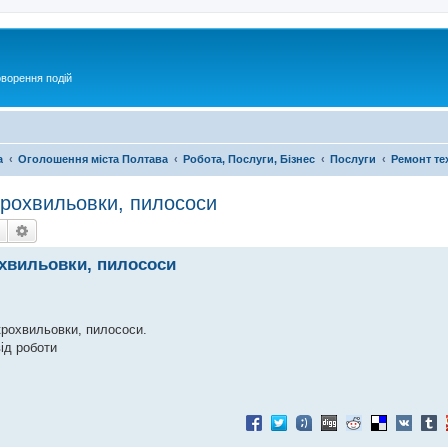
оворення подій
а
Оголошення міста Полтава
Робота, Послуги, Бізнес
Послуги
Ремонт те
ікрохвильовки, пилососи
Пошук
Розширений пошук
охвильовки, пилососи
крохвильовки, пилососи.
ід роботи