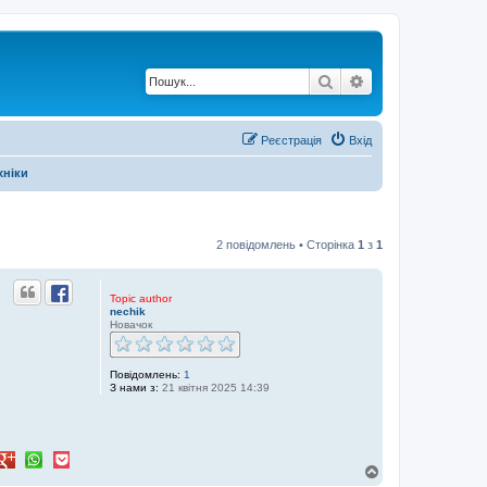
Пошук
Розширений по
Реєстрація
Вхід
хніки
2 повідомлень • Сторінка
1
з
1
Topic author
nechik
Новачок
Повідомлень:
1
З нами з:
21 квітня 2025 14:39
Д
о