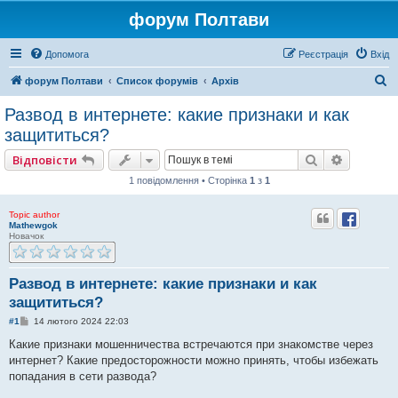
форум Полтави
Допомога
Реєстрація
Вхід
П
форум Полтави
Список форумів
Архів
о
Развод в интернете: какие признаки и как
ш
защититься?
у
Пошук
Розшире
Відповісти
к
1 повідомлення • Сторінка
1
з
1
Topic author
Mathewgok
Новачок
Развод в интернете: какие признаки и как
защититься?
П
#1
14 лютого 2024 22:03
о
в
Какие признаки мошенничества встречаются при знакомстве через
і
интернет? Какие предосторожности можно принять, чтобы избежать
д
о
попадания в сети развода?
м
л