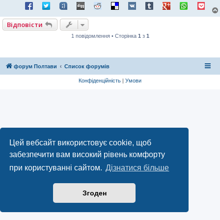
е
н
н
я
Відповісти
1 повідомлення • Сторінка
1
з
1
форум Полтави
Список форумів
Конфіденційність
|
Умови
Цей вебсайт використовує cookie, щоб
забезпечити вам високий рівень комфорту
при користуванні сайтом.
Дізнатися більше
Згоден