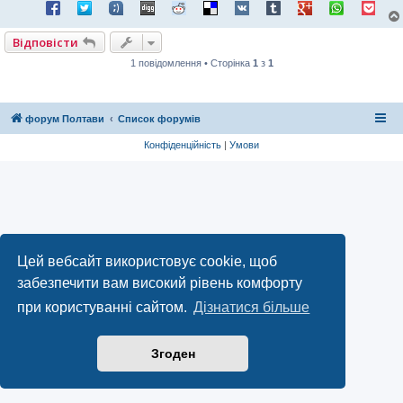
н
я
Відповісти
1 повідомлення • Сторінка
1
з
1
форум Полтави
Список форумів
Конфіденційність
|
Умови
Цей вебсайт використовує cookie, щоб
забезпечити вам високий рівень комфорту
при користуванні сайтом.
Дізнатися більше
Згоден