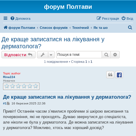
форум Полтави
Допомога
Реєстрація
Вхід
П
форум Полтави
Список форумів
Технічний
Як та шо
о
Де краще записатися на лікування у
ш
дерматолога?
у
Пошук
Розшире
Відповісти
к
1 повідомлення • Сторінка
1
з
1
Topic author
Rina224
Новачок
Де краще записатися на лікування у дерматолога?
П
#1
16 березня 2025 22:36
о
в
Привіт! Останнім часом з’явилися проблеми зі шкірою висипання та
і
почервоніння, які не проходять. Думаю звернутися до спеціаліста,
д
о
але ніколи не була у дерматолога. Де можна записатися на лікування
м
у дерматолога? Можливо, хтось має хороший досвід?
л
е
н