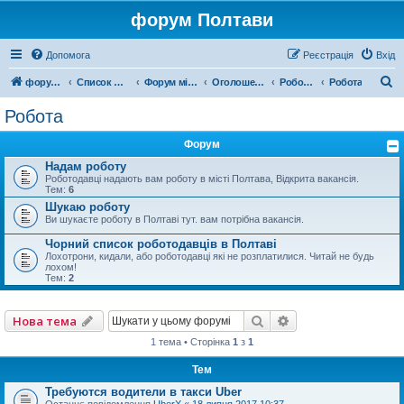
форум Полтави
Допомога
Реєстрація
Вхід
П
форум Полтави
Список форумів
Форум міста Полтава
Оголошення міста Полтава
Робота, Послуги, Бізнес
Робота
о
Робота
ш
Форум
у
Надам роботу
к
Роботодавці надають вам роботу в місті Полтава, Відкрита вакансія.
Тем:
6
Шукаю роботу
Ви шукаєте роботу в Полтаві тут. вам потрібна вакансія.
Чорний список роботодавців в Полтаві
Лохотрони, кидали, або роботодавці які не розплатилися. Читай не будь
лохом!
Тем:
2
Пошук
Розширений пошу
Нова тема
1 тема • Сторінка
1
з
1
Тем
Требуются водители в такси Uber