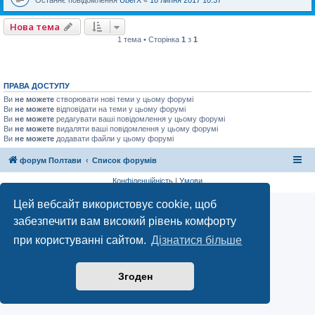
Останнє повідомлення
UberX
«
18 липня 2017 10:37
Нова тема
1 тема • Сторінка
1
з
1
ПРАВА ДОСТУПУ
Ви
не можете
створювати нові теми у цьому форумі
Ви
не можете
відповідати на теми у цьому форумі
Ви
не можете
редагувати ваші повідомлення у цьому форумі
Ви
не можете
видаляти ваші повідомлення у цьому форумі
Ви
не можете
додавати файли у цьому форумі
форум Полтави
Список форумів
Конфіденційність
|
Умови
Цей вебсайт використовує cookie, щоб
забезпечити вам високий рівень комфорту
при користуванні сайтом.
Дізнатися більше
Згоден