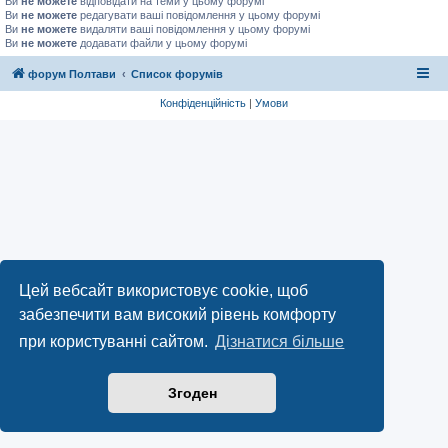
Ви
не можете
відповідати на теми у цьому форумі
Ви
не можете
редагувати ваші повідомлення у цьому форумі
Ви
не можете
видаляти ваші повідомлення у цьому форумі
Ви
не можете
додавати файли у цьому форумі
форум Полтави
Список форумів
Конфіденційність
|
Умови
Цей вебсайт використовує cookie, щоб
забезпечити вам високий рівень комфорту
при користуванні сайтом.
Дізнатися більше
Згоден