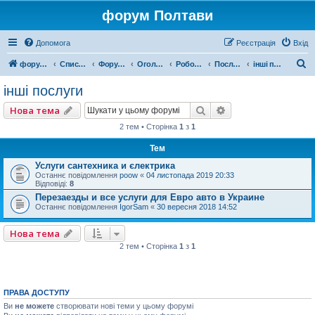
форум Полтави
Допомога
Реєстрація
Вхід
П
форум Полтави
Список форумів
Форум міста Полтава
Оголошення міста Полтава
Робота, Послуги, Бізнес
Послуги
інші послуги
о
інші послуги
ш
Пошук
Розширений пошу
Нова тема
у
2 тем • Сторінка
1
з
1
к
Тем
Услуги сантехника и єлектрика
Останнє повідомлення
poow
«
04 листопада 2019 20:33
Відповіді:
8
Перезаезды и все услуги для Евро авто в Украине
Останнє повідомлення
IgorSam
«
30 вересня 2018 14:52
Нова тема
2 тем • Сторінка
1
з
1
ПРАВА ДОСТУПУ
Ви
не можете
створювати нові теми у цьому форумі