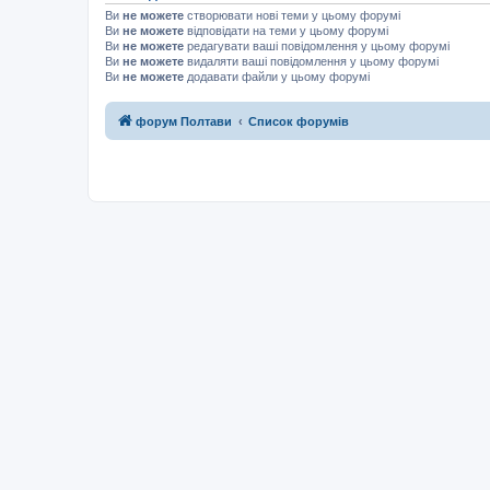
Ви
не можете
створювати нові теми у цьому форумі
Ви
не можете
відповідати на теми у цьому форумі
Ви
не можете
редагувати ваші повідомлення у цьому форумі
Ви
не можете
видаляти ваші повідомлення у цьому форумі
Ви
не можете
додавати файли у цьому форумі
форум Полтави
Список форумів