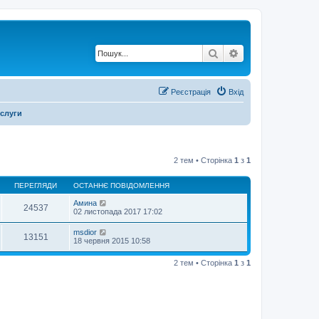
Пошук
Розширений по
Реєстрація
Вхід
ослуги
2 тем • Сторінка
1
з
1
ПЕРЕГЛЯДИ
ОСТАННЄ ПОВІДОМЛЕННЯ
Амина
24537
02 листопада 2017 17:02
msdior
13151
18 червня 2015 10:58
2 тем • Сторінка
1
з
1