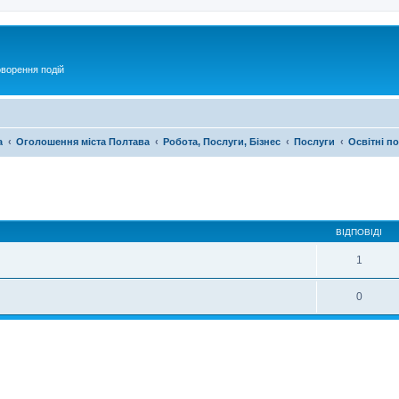
оворення подій
а
Оголошення міста Полтава
Робота, Послуги, Бізнес
Послуги
Освітні п
ирений пошук
ВІДПОВІДІ
1
0