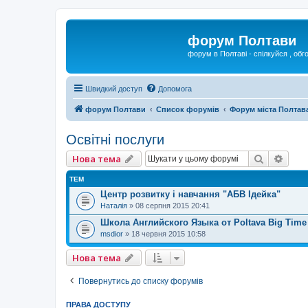
форум Полтави
форум в Полтаві - спілкуйся , обг
Швидкий доступ
Допомога
форум Полтави
Список форумів
Форум міста Полтав
Освітні послуги
Пошук
Розш
Нова тема
ТЕМ
Центр розвитку і навчання "АБВ Ідейка"
Наталія
»
08 серпня 2015 20:41
Школа Английского Языка от Poltava Big Time
msdior
»
18 червня 2015 10:58
Нова тема
Повернутись до списку форумів
ПРАВА ДОСТУПУ