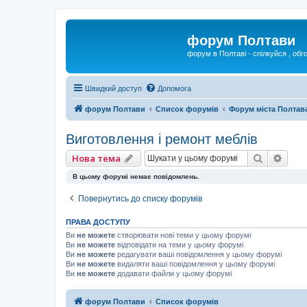
форум Полтави
форум в Полтаві - спілкуйся , обг
Швидкий доступ
Допомога
форум Полтави
Список форумів
Форум міста Полтав
Виготовлення і ремонт меблів
Пошук
Розш
Нова тема
В цьому форумі немає повідомлень.
Повернутись до списку форумів
ПРАВА ДОСТУПУ
Ви
не можете
створювати нові теми у цьому форумі
Ви
не можете
відповідати на теми у цьому форумі
Ви
не можете
редагувати ваші повідомлення у цьому форумі
Ви
не можете
видаляти ваші повідомлення у цьому форумі
Ви
не можете
додавати файли у цьому форумі
форум Полтави
Список форумів