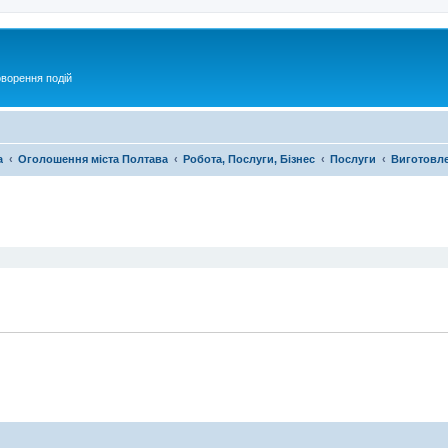
оворення подій
а
Оголошення міста Полтава
Робота, Послуги, Бізнес
Послуги
Виготовле
ирений пошук