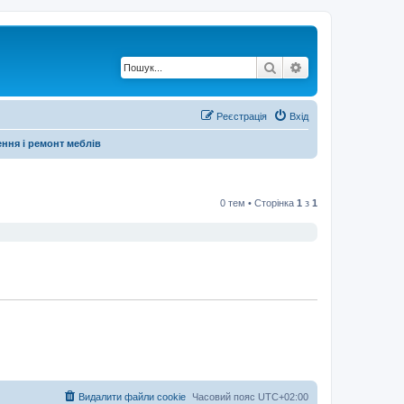
Пошук
Розширений по
Реєстрація
Вхід
ння і ремонт меблів
0 тем • Сторінка
1
з
1
Видалити файли cookie
Часовий пояс
UTC+02:00