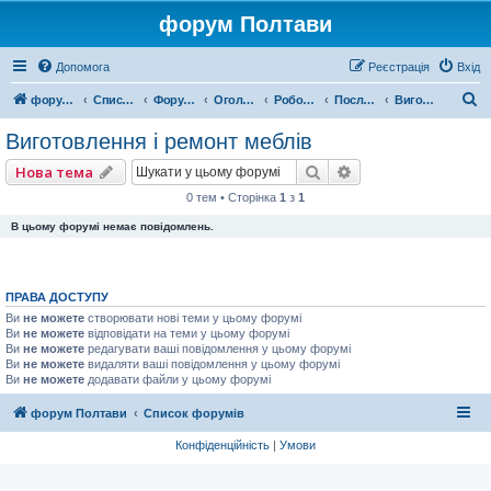
форум Полтави
Допомога
Реєстрація
Вхід
П
форум Полтави
Список форумів
Форум міста Полтава
Оголошення міста Полтава
Робота, Послуги, Бізнес
Послуги
Виготовлення і ремонт меблів
о
Виготовлення і ремонт меблів
ш
Пошук
Розширений пошу
Нова тема
у
0 тем • Сторінка
1
з
1
к
В цьому форумі немає повідомлень.
ПРАВА ДОСТУПУ
Ви
не можете
створювати нові теми у цьому форумі
Ви
не можете
відповідати на теми у цьому форумі
Ви
не можете
редагувати ваші повідомлення у цьому форумі
Ви
не можете
видаляти ваші повідомлення у цьому форумі
Ви
не можете
додавати файли у цьому форумі
форум Полтави
Список форумів
Конфіденційність
|
Умови