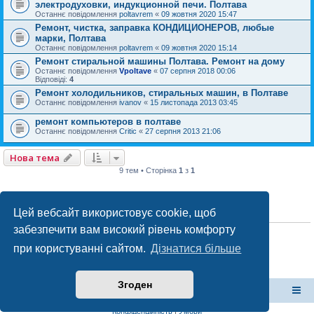
электродуховки, индукционной печи. Полтава
Останнє повідомлення
poltavrem
«
09 жовтня 2020 15:47
Ремонт, чистка, заправка КОНДИЦИОНЕРОВ, любые
марки, Полтава
Останнє повідомлення
poltavrem
«
09 жовтня 2020 15:14
Ремонт стиральной машины Полтава. Ремонт на дому
Останнє повідомлення
Vpoltave
«
07 серпня 2018 00:06
Відповіді:
4
Ремонт холодильников, стиральных машин, в Полтаве
Останнє повідомлення
ivanov
«
15 листопада 2013 03:45
ремонт компьютеров в полтаве
Останнє повідомлення
Critic
«
27 серпня 2013 21:06
Нова тема
9 тем • Сторінка
1
з
1
Цей вебсайт використовує cookie, щоб
ПРАВА ДОСТУПУ
забезпечити вам високий рівень комфорту
Ви
не можете
створювати нові теми у цьому форумі
Ви
не можете
відповідати на теми у цьому форумі
при користуванні сайтом.
Дізнатися більше
Ви
не можете
редагувати ваші повідомлення у цьому форумі
Ви
не можете
видаляти ваші повідомлення у цьому форумі
Ви
не можете
додавати файли у цьому форумі
Згоден
форум Полтави
Список форумів
Конфіденційність
|
Умови