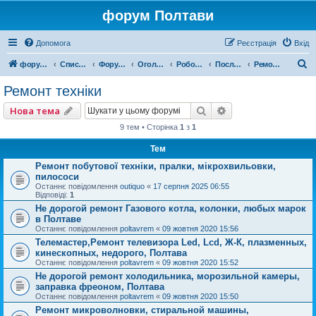
форум Полтави
Допомога
Реєстрація
Вхід
П
форум Полтави
Список форумів
Форум міста Полтава
Оголошення міста Полтава
Робота, Послуги, Бізнес
Послуги
Ремонт техніки
о
Ремонт техніки
ш
Пошук
Розширений пошу
Нова тема
у
9 тем • Сторінка
1
з
1
к
Тем
Ремонт побутової техніки, пралки, мікрохвильовки,
пилососи
Останнє повідомлення
outiquo
«
17 серпня 2025 06:55
Відповіді:
1
Не дорогой ремонт Газового котла, колонки, любых марок
в Полтаве
Останнє повідомлення
poltavrem
«
09 жовтня 2020 15:56
Телемастер,Ремонт телевизора Led, Lcd, Ж-К, плазменных,
кинескопных, недорого, Полтава
Останнє повідомлення
poltavrem
«
09 жовтня 2020 15:52
Не дорогой ремонт холодильника, морозильной камеры,
заправка фреоном, Полтава
Останнє повідомлення
poltavrem
«
09 жовтня 2020 15:50
Ремонт микроволновки, стиральной машины,