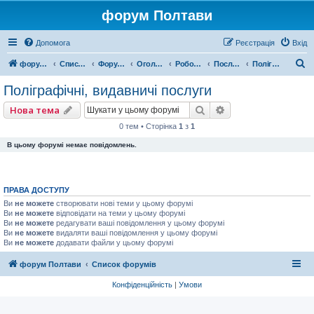
форум Полтави
Допомога
Реєстрація
Вхід
П
форум Полтави
Список форумів
Форум міста Полтава
Оголошення міста Полтава
Робота, Послуги, Бізнес
Послуги
Поліграфічні, видавничі послуги
о
Поліграфічні, видавничі послуги
ш
Пошук
Розширений пошу
Нова тема
у
0 тем • Сторінка
1
з
1
к
В цьому форумі немає повідомлень.
ПРАВА ДОСТУПУ
Ви
не можете
створювати нові теми у цьому форумі
Ви
не можете
відповідати на теми у цьому форумі
Ви
не можете
редагувати ваші повідомлення у цьому форумі
Ви
не можете
видаляти ваші повідомлення у цьому форумі
Ви
не можете
додавати файли у цьому форумі
форум Полтави
Список форумів
Конфіденційність
|
Умови