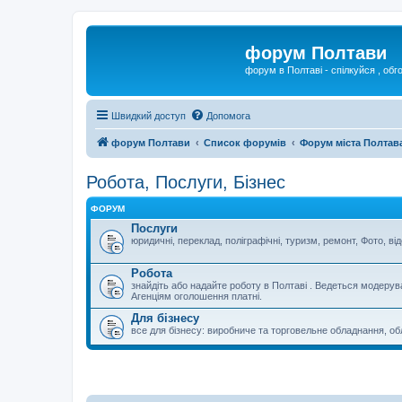
форум Полтави
форум в Полтаві - спілкуйся , обг
Швидкий доступ
Допомога
форум Полтави
Список форумів
Форум міста Полтав
Робота, Послуги, Бізнес
ФОРУМ
Послуги
юридичні, переклад, поліграфічні, туризм, ремонт, Фото, ві
Робота
знайдіть або надайте роботу в Полтаві . Ведеться модерув
Агенціям оголошення платні.
Для бізнесу
все для бізнесу: виробниче та торговельне обладнання, обла