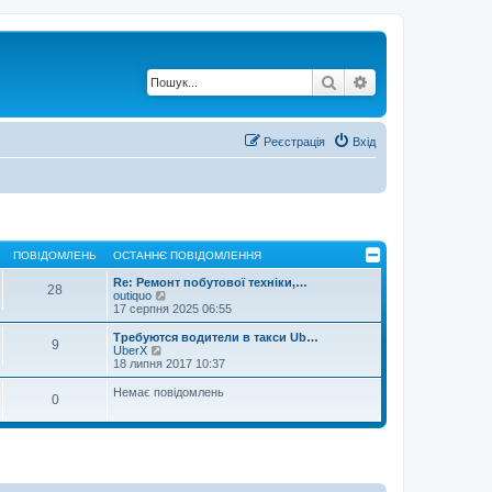
Пошук
Розширений по
Реєстрація
Вхід
ПОВІДОМЛЕНЬ
ОСТАННЄ ПОВІДОМЛЕННЯ
Re: Ремонт побутової техніки,…
28
П
outiquo
е
17 серпня 2025 06:55
р
е
Требуются водители в такси Ub…
9
г
П
UberX
л
е
18 липня 2017 10:37
я
р
н
е
Немає повідомлень
0
у
г
т
л
и
я
о
н
с
у
т
т
а
и
н