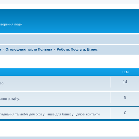
оворення подій
а
Оголошення міста Полтава
Робота, Послуги, Бізнес
ТЕМ
14
део
9
ання розділу.
0
днання та меблі для офісу , інше для бізнесу , ділові контакти