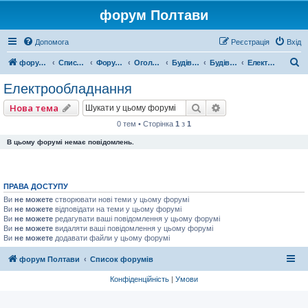
форум Полтави
Допомога
Реєстрація
Вхід
П
форум Полтави
Список форумів
Форум міста Полтава
Оголошення міста Полтава
Будівництво
Будівельний технопарк
Електрообладнання
о
Електрообладнання
ш
Пошук
Розширений пошу
Нова тема
у
0 тем • Сторінка
1
з
1
к
В цьому форумі немає повідомлень.
ПРАВА ДОСТУПУ
Ви
не можете
створювати нові теми у цьому форумі
Ви
не можете
відповідати на теми у цьому форумі
Ви
не можете
редагувати ваші повідомлення у цьому форумі
Ви
не можете
видаляти ваші повідомлення у цьому форумі
Ви
не можете
додавати файли у цьому форумі
форум Полтави
Список форумів
Конфіденційність
|
Умови