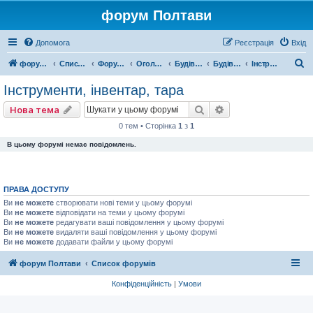
форум Полтави
Допомога
Реєстрація
Вхід
П
форум Полтави
Список форумів
Форум міста Полтава
Оголошення міста Полтава
Будівництво
Будівельний технопарк
Інструменти, інвентар, тара
о
Інструменти, інвентар, тара
ш
Пошук
Розширений пошу
Нова тема
у
0 тем • Сторінка
1
з
1
к
В цьому форумі немає повідомлень.
ПРАВА ДОСТУПУ
Ви
не можете
створювати нові теми у цьому форумі
Ви
не можете
відповідати на теми у цьому форумі
Ви
не можете
редагувати ваші повідомлення у цьому форумі
Ви
не можете
видаляти ваші повідомлення у цьому форумі
Ви
не можете
додавати файли у цьому форумі
форум Полтави
Список форумів
Конфіденційність
|
Умови