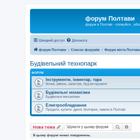
форум Полтави
форум в Полтаві - спілкуйся , обг
Швидкий доступ
Допомога
форум Полтави
Список форумів
Форум міста Полтав
Будівельний технопарк
ФОРУМ
Інструменти, інвентар, тара
бочки, рівень, каністри, буд інструмент
Будівельні механізми
Будівельні механізми
Електрообладнання
Продати, купити: дрелі, болгарки, лампи в Полтаві
Пошук
Розш
Нова тема
В цьому форумі немає повідомлень.