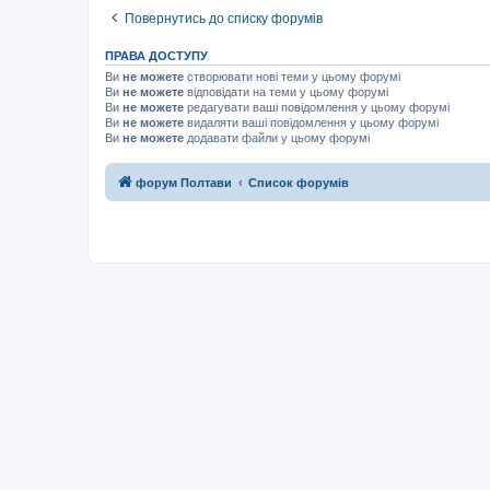
Повернутись до списку форумів
ПРАВА ДОСТУПУ
Ви
не можете
створювати нові теми у цьому форумі
Ви
не можете
відповідати на теми у цьому форумі
Ви
не можете
редагувати ваші повідомлення у цьому форумі
Ви
не можете
видаляти ваші повідомлення у цьому форумі
Ви
не можете
додавати файли у цьому форумі
форум Полтави
Список форумів