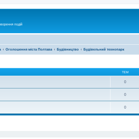
оворення подій
а
Оголошення міста Полтава
Будівництво
Будівельний технопарк
ТЕМ
0
0
0
ирений пошук