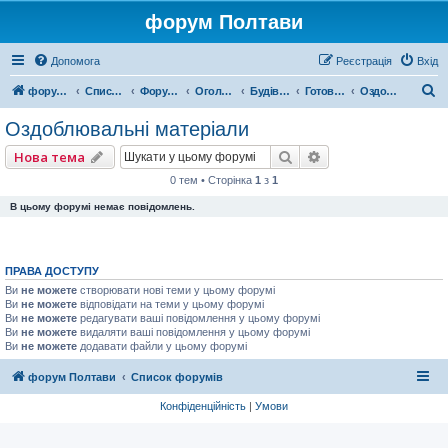
форум Полтави
Допомога
Реєстрація
Вхід
П
форум Полтави
Список форумів
Форум міста Полтава
Оголошення міста Полтава
Будівництво
Готові будівельні вироби
Оздоблювальні матеріали
о
Оздоблювальні матеріали
ш
Пошук
Розширений пошу
Нова тема
у
0 тем • Сторінка
1
з
1
к
В цьому форумі немає повідомлень.
ПРАВА ДОСТУПУ
Ви
не можете
створювати нові теми у цьому форумі
Ви
не можете
відповідати на теми у цьому форумі
Ви
не можете
редагувати ваші повідомлення у цьому форумі
Ви
не можете
видаляти ваші повідомлення у цьому форумі
Ви
не можете
додавати файли у цьому форумі
форум Полтави
Список форумів
Конфіденційність
|
Умови