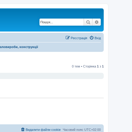
Пошук
Розширений по
Реєстрація
Вхід
аловироби, конструкції
0 тем • Сторінка
1
з
1
Видалити файли cookie
Часовий пояс
UTC+02:00