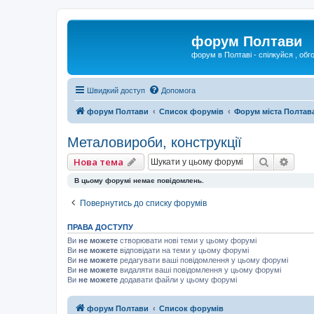
форум Полтави
форум в Полтаві - спілкуйся , обг
Швидкий доступ
Допомога
форум Полтави
Список форумів
Форум міста Полтав
Металовироби, конструкції
Пошук
Розш
Нова тема
В цьому форумі немає повідомлень.
Повернутись до списку форумів
ПРАВА ДОСТУПУ
Ви
не можете
створювати нові теми у цьому форумі
Ви
не можете
відповідати на теми у цьому форумі
Ви
не можете
редагувати ваші повідомлення у цьому форумі
Ви
не можете
видаляти ваші повідомлення у цьому форумі
Ви
не можете
додавати файли у цьому форумі
форум Полтави
Список форумів