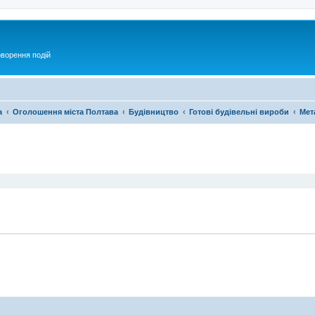
оворення подій
а
Оголошення міста Полтава
Будівництво
Готові будівельні вироби
Мет
ирений пошук