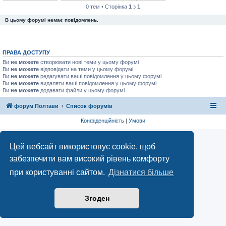
0 тем • Сторінка
1
з
1
В цьому форумі немає повідомлень.
ПРАВА ДОСТУПУ
Ви
не можете
створювати нові теми у цьому форумі
Ви
не можете
відповідати на теми у цьому форумі
Ви
не можете
редагувати ваші повідомлення у цьому форумі
Ви
не можете
видаляти ваші повідомлення у цьому форумі
Ви
не можете
додавати файли у цьому форумі
форум Полтави
Список форумів
Конфіденційність
|
Умови
Цей вебсайт використовує cookie, щоб
забезпечити вам високий рівень комфорту
при користуванні сайтом.
Дізнатися більше
Згоден