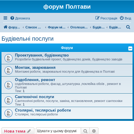
форум Полтави
Допомога
Реєстрація
Вхід
П
форум Полтави
Список форумів
Форум міста Полтава
Оголошення міста Полтава
Будівництво
Будівельні послуги
о
Будівельні послуги
ш
Форум
у
Проектування, будівництво
к
Розробити будівельний проект, будівництво домів, будівництво заводів
Монтаж, зварювання
Монтажні роботи, зварювальні послуги для будівництва в Полтаві
Оздоблення, ремонт
оздоблювальні роботи, фасад ,штукатурка ,поклейка обоїв , ремонт в
Полтаві
Тем:
1
Сантехнічні послуги
Сантехнічні роботи, послуги, заміна, встановлення, ремонт сантехніки
Тем:
1
Столярні, теслярські роботи
Столярні, теслярські роботи
Пошук
Розширений пошу
Нова тема