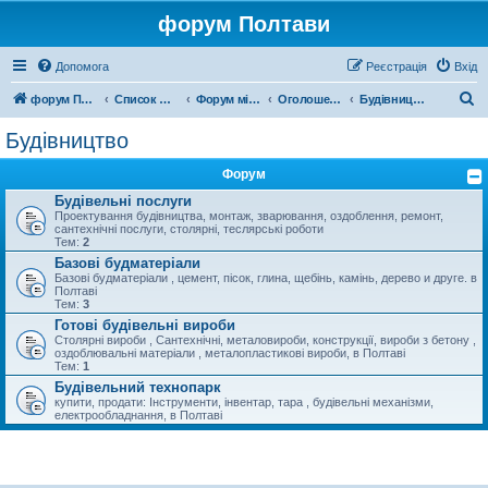
форум Полтави
Допомога
Реєстрація
Вхід
П
форум Полтави
Список форумів
Форум міста Полтава
Оголошення міста Полтава
Будівництво
о
Будівництво
ш
Форум
у
Будівельні послуги
к
Проектування будівництва, монтаж, зварювання, оздоблення, ремонт,
сантехнічні послуги, столярні, теслярські роботи
Тем:
2
Базові будматеріали
Базові будматеріали , цемент, пісок, глина, щебінь, камінь, дерево и друге. в
Полтаві
Тем:
3
Готові будівельні вироби
Столярні вироби , Сантехнічні, металовироби, конструкції, вироби з бетону ,
оздоблювальні матеріали , металопластикові вироби, в Полтаві
Тем:
1
Будівельний технопарк
купити, продати: Інструменти, інвентар, тара , будівельні механізми,
електрообладнання, в Полтаві