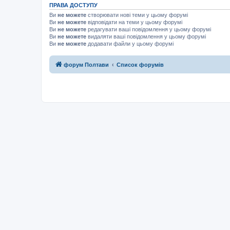
ПРАВА ДОСТУПУ
Ви
не можете
створювати нові теми у цьому форумі
Ви
не можете
відповідати на теми у цьому форумі
Ви
не можете
редагувати ваші повідомлення у цьому форумі
Ви
не можете
видаляти ваші повідомлення у цьому форумі
Ви
не можете
додавати файли у цьому форумі
форум Полтави
Список форумів