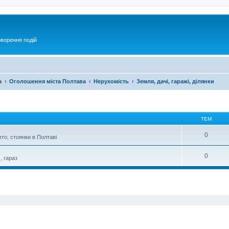
оворення подій
а
Оголошення міста Полтава
Нерухомість
Земля, дачі, гаражі, ділянки
ТЕМ
0
вто, стоянки в Полтаві
0
, гараз
ирений пошук