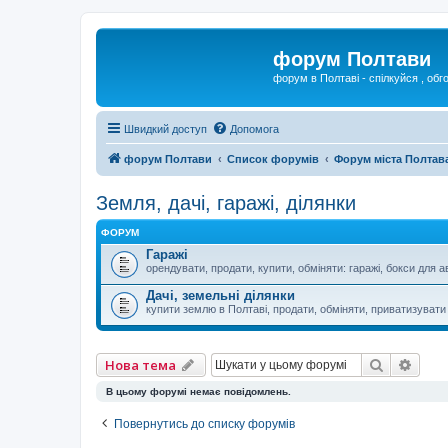
форум Полтави
форум в Полтаві - спілкуйся , обг
Швидкий доступ
Допомога
форум Полтави
Список форумів
Форум міста Полтав
Земля, дачі, гаражі, ділянки
ФОРУМ
Гаражі
орендувати, продати, купити, обміняти: гаражі, бокси для а
Дачі, земельні ділянки
купити землю в Полтаві, продати, обміняти, приватизувати 
Пошук
Розш
Нова тема
В цьому форумі немає повідомлень.
Повернутись до списку форумів