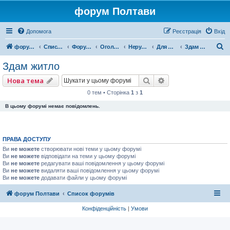
форум Полтави
Допомога
Реєстрація
Вхід
П
форум Полтави
Список форумів
Форум міста Полтава
Оголошення міста Полтава
Нерухомість
Для житла
Здам житло
о
Здам житло
ш
Пошук
Розширений пошу
Нова тема
у
0 тем • Сторінка
1
з
1
к
В цьому форумі немає повідомлень.
ПРАВА ДОСТУПУ
Ви
не можете
створювати нові теми у цьому форумі
Ви
не можете
відповідати на теми у цьому форумі
Ви
не можете
редагувати ваші повідомлення у цьому форумі
Ви
не можете
видаляти ваші повідомлення у цьому форумі
Ви
не можете
додавати файли у цьому форумі
форум Полтави
Список форумів
Конфіденційність
|
Умови