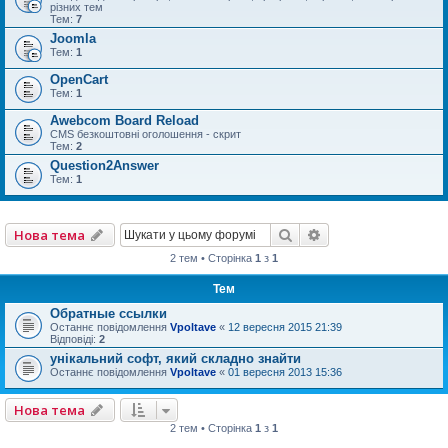
різних тем
Тем:
7
Joomla
Тем:
1
OpenCart
Тем:
1
Awebcom Board Reload
CMS безкоштовні оголошення - скрит
Тем:
2
Question2Answer
Тем:
1
Пошук
Розширений пошу
Нова тема
2 тем • Сторінка
1
з
1
Тем
Обратные ссылки
Останнє повідомлення
Vpoltave
«
12 вересня 2015 21:39
Відповіді:
2
унікальний софт, який складно знайти
Останнє повідомлення
Vpoltave
«
01 вересня 2013 15:36
Нова тема
2 тем • Сторінка
1
з
1