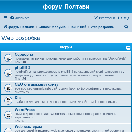
форум Полтави
Допомога
Реєстрація
Вхід
П
форум Полтави
Список форумів
Технічний
Web розробка
о
Web розробка
ш
Форум
у
Серверна
к
програми, інструкції, клієнти, моди для роботи з сервером від "DoktorWeb"
Тем:
19
phpBB 3
неофіційна підтримка форумів phpBB 3 на українській мові - доповнення,
модифікації, стилі, інструкції, файли, опис помилок, задайте питання.
Тем:
24
СЕО оптимізація сайту
все про сео оптимізацію сайту для піднятья його рейтенгу в пошукових
системах.
Dle
шаблони для дле, мод, доповнення, хаки, дизайн, вирішення питань
WordPress
знайти доповнення для WordPress, шаблони, обговорення помилок
вирішення їх.
Тем:
5
Web мастерам
все для адміністратора, web мастерам , програми, скрипти, обговорення