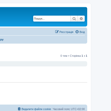
Пошук
Розширений по
Реєстрація
Вхід
иру
0 тем • Сторінка
1
з
1
Видалити файли cookie
Часовий пояс
UTC+02:00