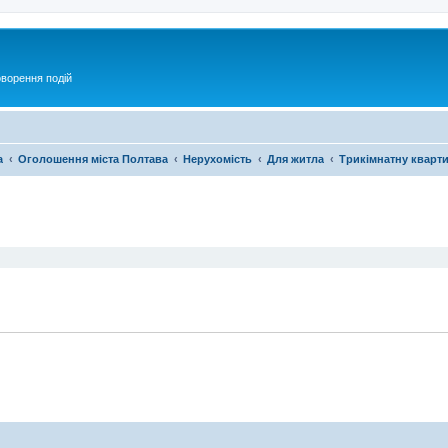
оворення подій
а
Оголошення міста Полтава
Нерухомість
Для житла
Трикімнатну кварт
ирений пошук