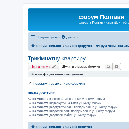
форум Полтави
форум в Полтаві - спілкуйся , обг
Швидкий доступ
Допомога
форум Полтави
Список форумів
Форум міста Полтав
Трикімнатну квартиру
Пошук
Розш
Нова тема
В цьому форумі немає повідомлень.
Повернутись до списку форумів
ПРАВА ДОСТУПУ
Ви
не можете
створювати нові теми у цьому форумі
Ви
не можете
відповідати на теми у цьому форумі
Ви
не можете
редагувати ваші повідомлення у цьому форумі
Ви
не можете
видаляти ваші повідомлення у цьому форумі
Ви
не можете
додавати файли у цьому форумі
форум Полтави
Список форумів