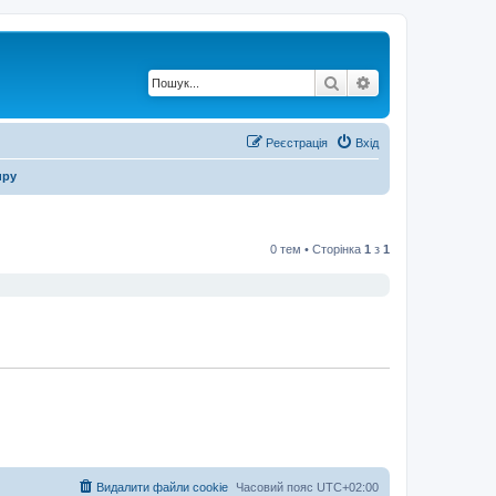
Пошук
Розширений по
Реєстрація
Вхід
иру
0 тем • Сторінка
1
з
1
Видалити файли cookie
Часовий пояс
UTC+02:00