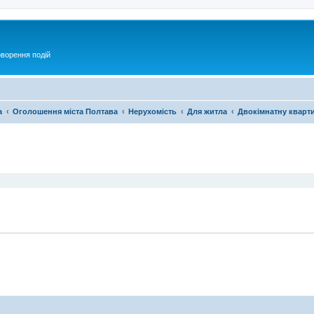
оворення подій
а
Оголошення міста Полтава
Нерухомість
Для житла
Двокімнатну кварт
ирений пошук