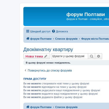
форум Полтави
форум в Полтаві - спілкуйся , обг
Швидкий доступ
Допомога
форум Полтави
Список форумів
Форум міста Полтав
Двокімнатну квартиру
Пошук
Розш
Нова тема
В цьому форумі немає повідомлень.
Повернутись до списку форумів
ПРАВА ДОСТУПУ
Ви
не можете
створювати нові теми у цьому форумі
Ви
не можете
відповідати на теми у цьому форумі
Ви
не можете
редагувати ваші повідомлення у цьому форумі
Ви
не можете
видаляти ваші повідомлення у цьому форумі
Ви
не можете
додавати файли у цьому форумі
форум Полтави
Список форумів