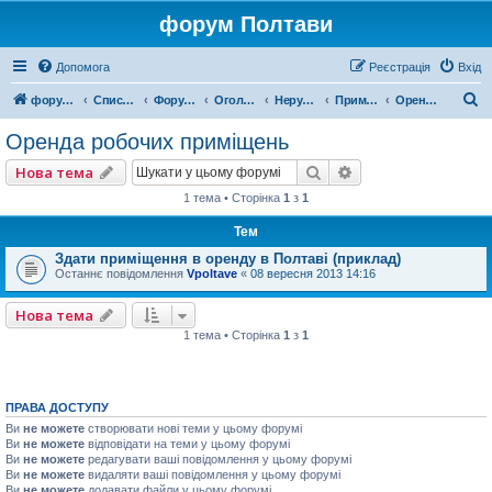
форум Полтави
Допомога
Реєстрація
Вхід
П
форум Полтави
Список форумів
Форум міста Полтава
Оголошення міста Полтава
Нерухомість
Приміщення для роботи
Оренда робочих приміщень
о
Оренда робочих приміщень
ш
Пошук
Розширений пошу
Нова тема
у
1 тема • Сторінка
1
з
1
к
Тем
Здати приміщення в оренду в Полтаві (приклад)
Останнє повідомлення
Vpoltave
«
08 вересня 2013 14:16
Нова тема
1 тема • Сторінка
1
з
1
ПРАВА ДОСТУПУ
Ви
не можете
створювати нові теми у цьому форумі
Ви
не можете
відповідати на теми у цьому форумі
Ви
не можете
редагувати ваші повідомлення у цьому форумі
Ви
не можете
видаляти ваші повідомлення у цьому форумі
Ви
не можете
додавати файли у цьому форумі