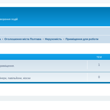
оворення подій
а
Оголошення міста Полтава
Нерухомість
Приміщення для роботи
ТЕМ
1
приміщення.
0
нери, павільйони, кіоски
ирений пошук