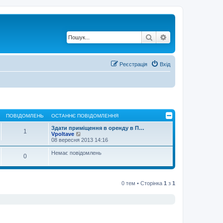
Пошук
Розширений по
Реєстрація
Вхід
ПОВІДОМЛЕНЬ
ОСТАННЄ ПОВІДОМЛЕННЯ
Здати приміщення в оренду в П…
1
П
Vpoltave
е
08 вересня 2013 14:16
р
е
Немає повідомлень
0
г
л
я
н
у
0 тем • Сторінка
1
з
1
т
и
о
с
т
а
н