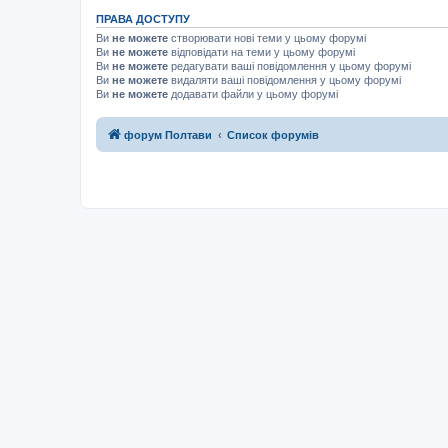
ПРАВА ДОСТУПУ
Ви
не можете
створювати нові теми у цьому форумі
Ви
не можете
відповідати на теми у цьому форумі
Ви
не можете
редагувати ваші повідомлення у цьому форумі
Ви
не можете
видаляти ваші повідомлення у цьому форумі
Ви
не можете
додавати файли у цьому форумі
форум Полтави
Список форумів