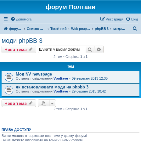
форум Полтави
Допомога
Реєстрація
Вхід
П
форум Полтави
Список форумів
Технічний
Web розробка
phpBB 3
моди phpBB 3
о
моди phpBB 3
ш
Пошук
Розширений пошу
Нова тема
у
2 тем • Сторінка
1
з
1
к
Тем
Мод NV newspage
Останнє повідомлення
Vpoltave
«
09 вересня 2013 12:35
як встановлювати моди на phpbb 3
Останнє повідомлення
Vpoltave
«
29 серпня 2013 10:42
Нова тема
2 тем • Сторінка
1
з
1
ПРАВА ДОСТУПУ
Ви
не можете
створювати нові теми у цьому форумі
Ви
не можете
відповідати на теми у цьому форумі