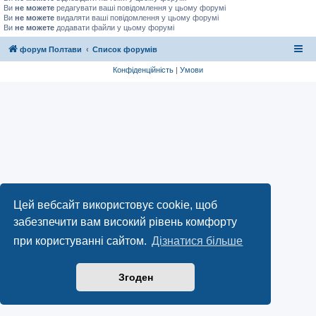
Ви
не можете
редагувати ваші повідомлення у цьому форумі
Ви
не можете
видаляти ваші повідомлення у цьому форумі
Ви
не можете
додавати файли у цьому форумі
форум Полтави
Список форумів
Конфіденційність
|
Умови
Цей вебсайт використовує cookie, щоб
забезпечити вам високий рівень комфорту
при користуванні сайтом.
Дізнатися більше
Згоден