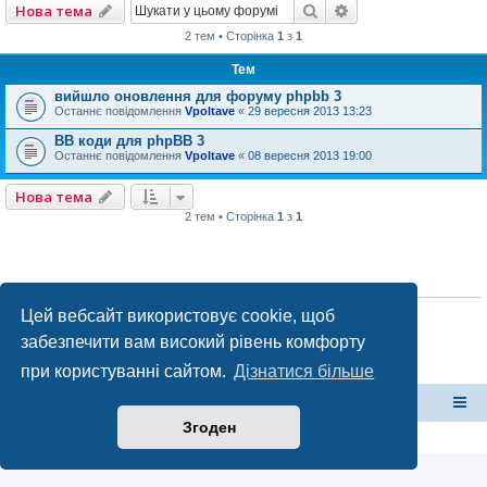
Пошук
Розширений пошу
Нова тема
2 тем • Сторінка
1
з
1
Тем
вийшло оновлення для форуму phpbb 3
Останнє повідомлення
Vpoltave
«
29 вересня 2013 13:23
BB коди для phpBB 3
Останнє повідомлення
Vpoltave
«
08 вересня 2013 19:00
Нова тема
2 тем • Сторінка
1
з
1
ПРАВА ДОСТУПУ
Ви
не можете
створювати нові теми у цьому форумі
Цей вебсайт використовує cookie, щоб
Ви
не можете
відповідати на теми у цьому форумі
забезпечити вам високий рівень комфорту
Ви
не можете
редагувати ваші повідомлення у цьому форумі
Ви
не можете
видаляти ваші повідомлення у цьому форумі
при користуванні сайтом.
Дізнатися більше
Ви
не можете
додавати файли у цьому форумі
форум Полтави
Список форумів
Згоден
Конфіденційність
|
Умови