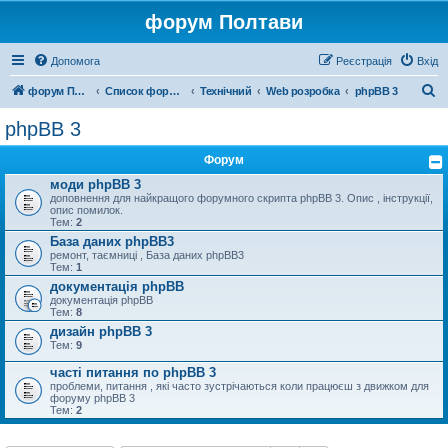
форум Полтави
Допомога
Реєстрація
Вхід
П
форум Полтави
Список форумів
Технічний
Web розробка
phpBB 3
о
phpBB 3
ш
Форум
у
моди phpBB 3
к
доповнення для найкращого форумного скрипта phpBB 3. Опис , інструкції,
опис помилок.
Тем:
2
База даних phpBB3
ремонт, таємниці , База даних phpBB3
Тем:
1
документація phpBB
документація phpBB
Тем:
8
дизайн phpBB 3
Тем:
9
часті питання по phpBB 3
проблеми, питання , які часто зустрічаються коли працюєш з движком для
форуму phpBB 3
Тем:
2