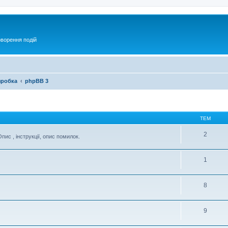
оворення подій
зробка
phpBB 3
ТЕМ
2
ис , інструкції, опис помилок.
1
8
9