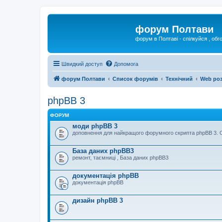
форум Полтави
форум в Полтаві - спілкуйся , обг
Швидкий доступ
Допомога
форум Полтави
Список форумів
Технічний
Web ро
phpBB 3
ФОРУМ
моди phpBB 3
доповнення для найкращого форумного скрипта phpBB 3. Оп
База даних phpBB3
ремонт, таємниці , База даних phpBB3
документація phpBB
документація phpBB
дизайн phpBB 3