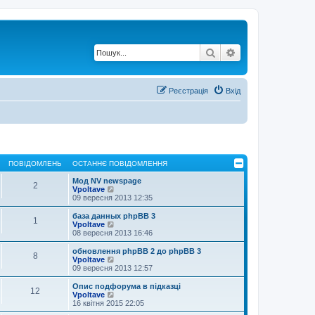
Пошук
Розширений по
Реєстрація
Вхід
ПОВІДОМЛЕНЬ
ОСТАННЄ ПОВІДОМЛЕННЯ
Мод NV newspage
2
П
Vpoltave
е
09 вересня 2013 12:35
р
е
база данных phpBB 3
1
г
П
Vpoltave
л
е
08 вересня 2013 16:46
я
р
н
е
обновлення phpBB 2 до phpBB 3
8
у
г
П
Vpoltave
т
л
е
09 вересня 2013 12:57
и
я
р
о
н
е
Опис подфорума в підказці
с
12
у
г
П
Vpoltave
т
т
л
е
16 квітня 2015 22:05
а
и
я
р
н