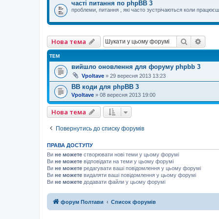
часті питання по phpBB 3
проблеми, питання , які часто зустрічаються коли працю
Пошук
Розш
Нова тема
ТЕМ
вийшло оновлення для форуму phpbb 3
Vpoltave
»
29 вересня 2013 13:23
BB коди для phpBB 3
Vpoltave
»
08 вересня 2013 19:00
Нова тема
Повернутись до списку форумів
ПРАВА ДОСТУПУ
Ви
не можете
створювати нові теми у цьому форумі
Ви
не можете
відповідати на теми у цьому форумі
Ви
не можете
редагувати ваші повідомлення у цьому форумі
Ви
не можете
видаляти ваші повідомлення у цьому форумі
Ви
не можете
додавати файли у цьому форумі
форум Полтави
Список форумів