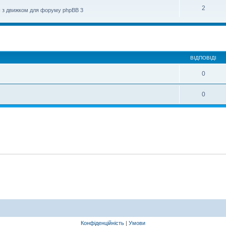
2
єш з движком для форуму phpBB 3
ирений пошук
ВІДПОВІДІ
0
0
Конфіденційність
|
Умови