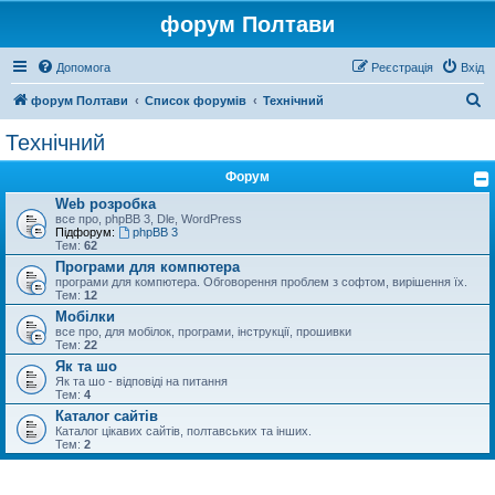
форум Полтави
Допомога
Реєстрація
Вхід
П
форум Полтави
Список форумів
Технічний
о
Технічний
ш
Форум
у
Web розробка
к
все про, phpBB 3, Dle, WordPress
Підфорум:
phpBB 3
Тем:
62
Програми для компютера
програми для компютера. Обговорення проблем з софтом, вирішення їх.
Тем:
12
Мобілки
все про, для мобілок, програми, інструкції, прошивки
Тем:
22
Як та шо
Як та шо - відповіді на питання
Тем:
4
Каталог сайтів
Каталог цікавих сайтів, полтавських та інших.
Тем:
2