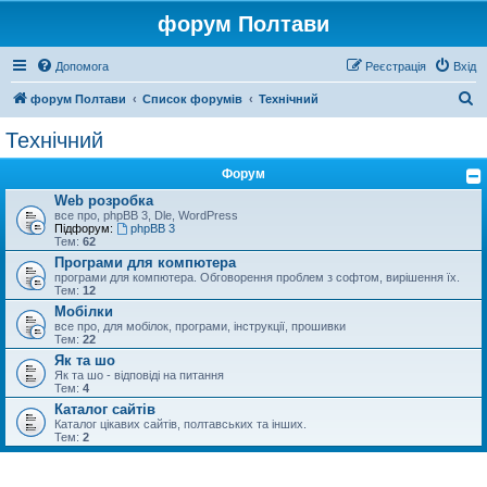
форум Полтави
Допомога
Реєстрація
Вхід
П
форум Полтави
Список форумів
Технічний
о
Технічний
ш
Форум
у
Web розробка
к
все про, phpBB 3, Dle, WordPress
Підфорум:
phpBB 3
Тем:
62
Програми для компютера
програми для компютера. Обговорення проблем з софтом, вирішення їх.
Тем:
12
Мобілки
все про, для мобілок, програми, інструкції, прошивки
Тем:
22
Як та шо
Як та шо - відповіді на питання
Тем:
4
Каталог сайтів
Каталог цікавих сайтів, полтавських та інших.
Тем:
2