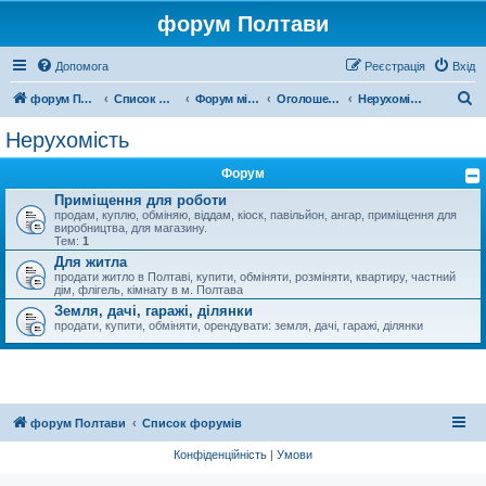
форум Полтави
Допомога
Реєстрація
Вхід
П
форум Полтави
Список форумів
Форум міста Полтава
Оголошення міста Полтава
Нерухомість
о
Нерухомість
ш
Форум
у
Приміщення для роботи
к
продам, куплю, обміняю, віддам, кіоск, павільйон, ангар, приміщення для
виробництва, для магазину.
Тем:
1
Для житла
продати житло в Полтаві, купити, обміняти, розміняти, квартиру, частний
дім, флігель, кімнату в м. Полтава
Земля, дачі, гаражі, ділянки
продати, купити, обміняти, орендувати: земля, дачі, гаражі, ділянки
форум Полтави
Список форумів
Конфіденційність
|
Умови