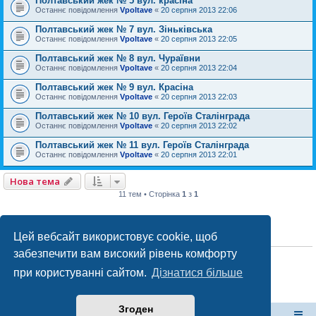
Полтавський жек № 5 вул. красіна
Останнє повідомлення
Vpoltave
«
20 серпня 2013 22:06
Полтавський жек № 7 вул. Зіньківська
Останнє повідомлення
Vpoltave
«
20 серпня 2013 22:05
Полтавський жек № 8 вул. Чураївни
Останнє повідомлення
Vpoltave
«
20 серпня 2013 22:04
Полтавський жек № 9 вул. Красіна
Останнє повідомлення
Vpoltave
«
20 серпня 2013 22:03
Полтавський жек № 10 вул. Героїв Сталінграда
Останнє повідомлення
Vpoltave
«
20 серпня 2013 22:02
Полтавський жек № 11 вул. Героїв Сталінграда
Останнє повідомлення
Vpoltave
«
20 серпня 2013 22:01
Нова тема
11 тем • Сторінка
1
з
1
Цей вебсайт використовує cookie, щоб
ПРАВА ДОСТУПУ
забезпечити вам високий рівень комфорту
Ви
не можете
створювати нові теми у цьому форумі
Ви
не можете
відповідати на теми у цьому форумі
при користуванні сайтом.
Дізнатися більше
Ви
не можете
редагувати ваші повідомлення у цьому форумі
Ви
не можете
видаляти ваші повідомлення у цьому форумі
Ви
не можете
додавати файли у цьому форумі
Згоден
форум Полтави
Список форумів