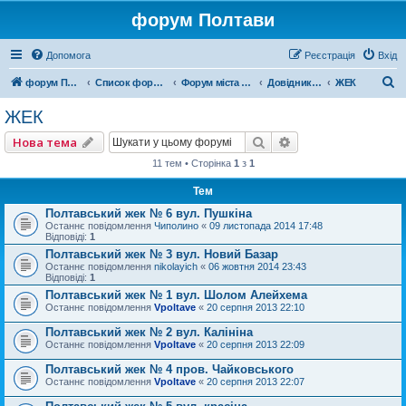
форум Полтави
Допомога
Реєстрація
Вхід
П
форум Полтави
Список форумів
Форум міста Полтава
Довідник Полтави
ЖЕК
о
ЖЕК
ш
Пошук
Розширений пошу
Нова тема
у
11 тем • Сторінка
1
з
1
к
Тем
Полтавський жек № 6 вул. Пушкіна
Останнє повідомлення
Чиполино
«
09 листопада 2014 17:48
Відповіді:
1
Полтавський жек № 3 вул. Новий Базар
Останнє повідомлення
nikolayich
«
06 жовтня 2014 23:43
Відповіді:
1
Полтавський жек № 1 вул. Шолом Алейхема
Останнє повідомлення
Vpoltave
«
20 серпня 2013 22:10
Полтавський жек № 2 вул. Калініна
Останнє повідомлення
Vpoltave
«
20 серпня 2013 22:09
Полтавський жек № 4 пров. Чайковського
Останнє повідомлення
Vpoltave
«
20 серпня 2013 22:07