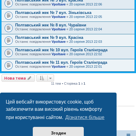
Полтавський жек № 5 вул. красіна
Останнє повідомлення
Vpoltave
«
20 серпня 2013 22:06
Полтавський жек № 7 вул. Зіньківська
Останнє повідомлення
Vpoltave
«
20 серпня 2013 22:05
Полтавський жек № 8 вул. Чураївни
Останнє повідомлення
Vpoltave
«
20 серпня 2013 22:04
Полтавський жек № 9 вул. Красіна
Останнє повідомлення
Vpoltave
«
20 серпня 2013 22:03
Полтавський жек № 10 вул. Героїв Сталінграда
Останнє повідомлення
Vpoltave
«
20 серпня 2013 22:02
Полтавський жек № 11 вул. Героїв Сталінграда
Останнє повідомлення
Vpoltave
«
20 серпня 2013 22:01
Нова тема
11 тем • Сторінка
1
з
1
Цей вебсайт використовує cookie, щоб
ПРАВА ДОСТУПУ
забезпечити вам високий рівень комфорту
Ви
не можете
створювати нові теми у цьому форумі
Ви
не можете
відповідати на теми у цьому форумі
при користуванні сайтом.
Дізнатися більше
Ви
не можете
редагувати ваші повідомлення у цьому форумі
Ви
не можете
видаляти ваші повідомлення у цьому форумі
Ви
не можете
додавати файли у цьому форумі
Згоден
форум Полтави
Список форумів