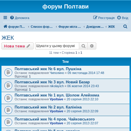
форум Полтави
Допомога
Реєстрація
Вхід
П
форум Полтави
Список форумів
Форум міста Полтава
Довідник Полтави
ЖЕК
о
ЖЕК
ш
Пошук
Розширений пошу
Нова тема
у
11 тем • Сторінка
1
з
1
к
Тем
Полтавський жек № 6 вул. Пушкіна
Останнє повідомлення
Чиполино
«
09 листопада 2014 17:48
Відповіді:
1
Полтавський жек № 3 вул. Новий Базар
Останнє повідомлення
nikolayich
«
06 жовтня 2014 23:43
Відповіді:
1
Полтавський жек № 1 вул. Шолом Алейхема
Останнє повідомлення
Vpoltave
«
20 серпня 2013 22:10
Полтавський жек № 2 вул. Калініна
Останнє повідомлення
Vpoltave
«
20 серпня 2013 22:09
Полтавський жек № 4 пров. Чайковського
Останнє повідомлення
Vpoltave
«
20 серпня 2013 22:07