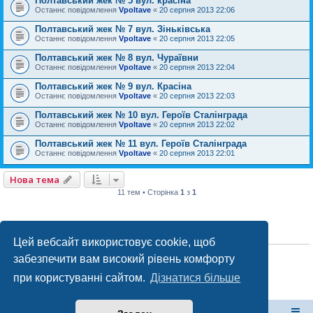
Полтавський жек № 5 вул. красіна
Останнє повідомлення
Vpoltave
«
20 серпня 2013 22:06
Полтавський жек № 7 вул. Зіньківська
Останнє повідомлення
Vpoltave
«
20 серпня 2013 22:05
Полтавський жек № 8 вул. Чураївни
Останнє повідомлення
Vpoltave
«
20 серпня 2013 22:04
Полтавський жек № 9 вул. Красіна
Останнє повідомлення
Vpoltave
«
20 серпня 2013 22:03
Полтавський жек № 10 вул. Героїв Сталінграда
Останнє повідомлення
Vpoltave
«
20 серпня 2013 22:02
Полтавський жек № 11 вул. Героїв Сталінграда
Останнє повідомлення
Vpoltave
«
20 серпня 2013 22:01
Нова тема
11 тем • Сторінка
1
з
1
ПРАВА ДОСТУПУ
Цей вебсайт використовує cookie, щоб
Ви
не можете
створювати нові теми у цьому форумі
забезпечити вам високий рівень комфорту
Ви
не можете
відповідати на теми у цьому форумі
Ви
не можете
редагувати ваші повідомлення у цьому форумі
при користуванні сайтом.
Дізнатися більше
Ви
не можете
видаляти ваші повідомлення у цьому форумі
Ви
не можете
додавати файли у цьому форумі
форум Полтави
Список форумів