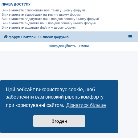
ПРАВА ДОСТУПУ
Ви
не можете
створювати нові теми у цьому форумі
Ви
не можете
відповідати на теми у цьому форумі
Ви
не можете
редагувати ваші повідомлення у цьому форумі
Ви
не можете
видаляти ваші повідомлення у цьому форумі
Ви
не можете
додавати файли у цьому форумі
форум Полтави
Список форумів
Конфіденційність
|
Умови
Цей вебсайт використовує cookie, щоб
забезпечити вам високий рівень комфорту
при користуванні сайтом.
Дізнатися більше
Згоден