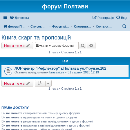
форум Полтави
Допомога
Реєстрація
Вхід
П
форум Полтави
Список форумів
Форум міста Полтава
Споживачі Полтави
Книга скарг та пропозицій
о
Книга скарг та пропозицій
ш
Пошук
Розширений пошу
Нова тема
у
1 тема • Сторінка
1
з
1
к
Тем
ЛОР-центр "Рефлектор" г.Полтава ул.Фрунзе,102
Останнє повідомлення
krasavitsa
«
31 серпня 2015 12:19
Нова тема
1 тема • Сторінка
1
з
1
ПРАВА ДОСТУПУ
Ви
не можете
створювати нові теми у цьому форумі
Ви
не можете
відповідати на теми у цьому форумі
Ви
не можете
редагувати ваші повідомлення у цьому форумі
Ви
не можете
видаляти ваші повідомлення у цьому форумі
Ви
не можете
додавати файли у цьому форумі