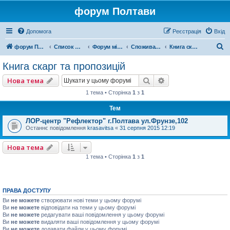
форум Полтави
Допомога
Реєстрація
Вхід
П
форум Полтави
Список форумів
Форум міста Полтава
Споживачі Полтави
Книга скарг та пропозицій
о
Книга скарг та пропозицій
ш
Пошук
Розширений пошу
Нова тема
у
1 тема • Сторінка
1
з
1
к
Тем
ЛОР-центр "Рефлектор" г.Полтава ул.Фрунзе,102
Останнє повідомлення
krasavitsa
«
31 серпня 2015 12:19
Нова тема
1 тема • Сторінка
1
з
1
ПРАВА ДОСТУПУ
Ви
не можете
створювати нові теми у цьому форумі
Ви
не можете
відповідати на теми у цьому форумі
Ви
не можете
редагувати ваші повідомлення у цьому форумі
Ви
не можете
видаляти ваші повідомлення у цьому форумі
Ви
не можете
додавати файли у цьому форумі