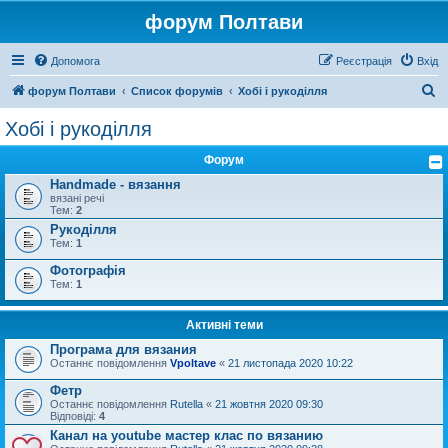
форум Полтави
Допомога
Реєстрація
Вхід
П
форум Полтави
Список форумів
Хобі і рукоділля
о
Хобі і рукоділля
ш
Форум
у
Handmade - вязання
к
вязані речі
Тем:
2
Рукоділля
Тем:
1
Фотографія
Тем:
1
Активні теми
Програма для вязания
Останнє повідомлення
Vpoltave
«
21 листопада 2020 10:22
Фетр
Останнє повідомлення
Rutella
«
21 жовтня 2020 09:30
Відповіді:
4
Канал на youtube мастер клас по вязанию